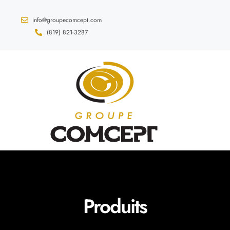
info@groupecomcept.com
(819) 821-3287
Produits