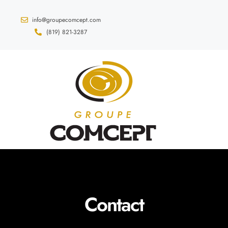
info@groupecomcept.com
(819) 821-3287
Contact