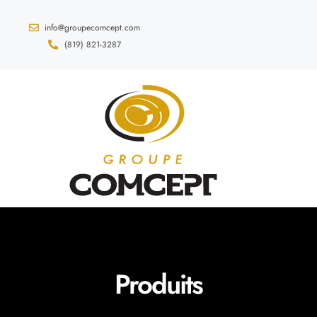
info@groupecomcept.com
(819) 821-3287
Produits