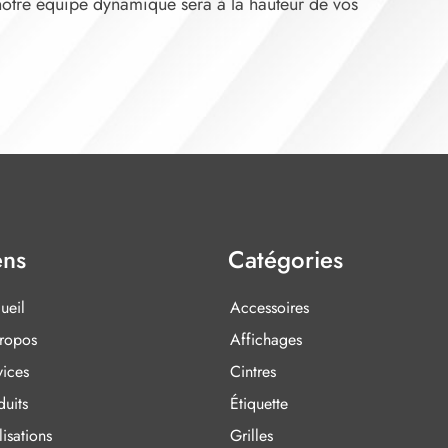
 notre équipe dynamique sera à la hauteur de vos
ens
Catégories
ueil
Accessoires
ropos
Affichages
vices
Cintres
duits
Étiquette
isations
Grilles