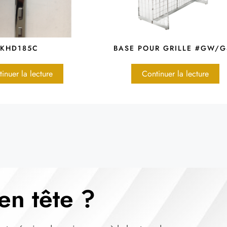
KHD185C
BASE POUR GRILLE #GW/
inuer la lecture
Continuer la lecture
en tête ?