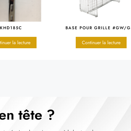
KHD185C
BASE POUR GRILLE #GW/
inuer la lecture
Continuer la lecture
en tête ?