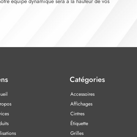
 notre équipe dynamique sera à la hauteur de vos
ens
Catégories
ueil
Accessoires
ropos
Affichages
vices
Cintres
duits
Étiquette
isations
Grilles